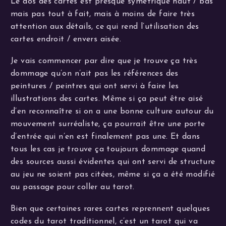
Le dos des cartes est presque symétrique haut / bas
mais pas tout à fait, mais à moins de faire très
attention aux détails, ce qui rend l’utilisation des
cartes endroit / envers aisée.
Je vais commencer par dire que je trouve ça très
dommage qu’on n’ait pas les références des
peintures / peintres qui ont servi à faire les
illustrations des cartes. Même si ça peut être aisé
d’en reconnaître si on a une bonne culture autour du
mouvement surréaliste, ça pourrait être une porte
d’entrée qui n’en est finalement pas une. Et dans
tous les cas je trouve ça toujours dommage quand
des sources aussi évidentes qui ont servi de structure
au jeu ne soient pas citées, même si ça a été modifié
au passage pour coller au tarot.
Bien que certaines rares cartes reprennent quelques
codes du tarot traditionnel, c’est un tarot qui va