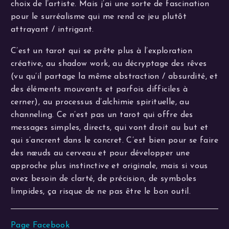
choix de l’artiste. Mais j’ai une sorte de fascination
pour le surréalisme qui me rend ce jeu plutôt
attrayant / intrigant.
C’est un tarot qui se prête plus à l’exploration
créative, au shadow work, au décryptage des rêves
(vu qu’il partage la même abstraction / absurdité, et
des éléments mouvants et parfois difficiles à
cerner), au processus d’alchimie spirituelle, au
channeling. Ce n’est pas un tarot qui offre des
messages simples, directs, qui vont droit au but et
qui s’ancrent dans le concret. C’est bien pour se faire
des nœuds au cerveau et pour développer une
approche plus instinctive et originale, mais si vous
avez besoin de clarté, de précision, de symboles
limpides, ça risque de ne pas être le bon outil.
Page Facebook