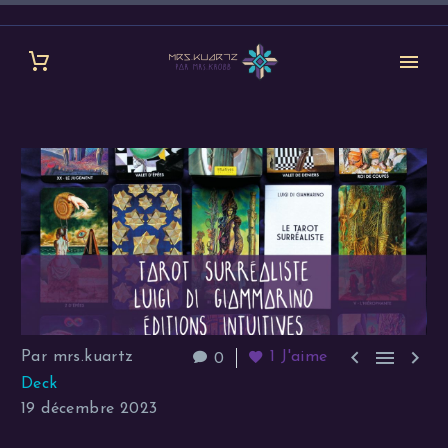



Par mrs.kuartz
1
J'aime
0
Deck
19 décembre 2023