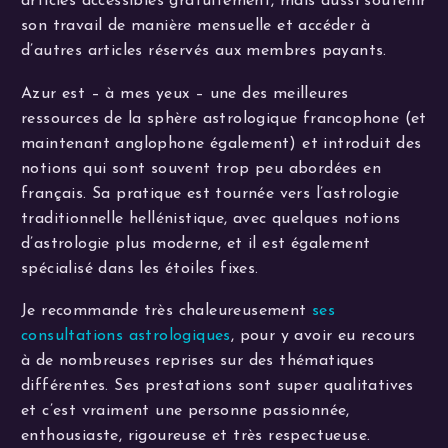
articles accessibles gratuitement, mais aussi soutenir
son travail de manière mensuelle et accéder à
d’autres articles réservés aux membres payants.
Azur est – à mes yeux – une des meilleures
ressources de la sphère astrologique francophone (et
maintenant anglophone également) et introduit des
notions qui sont souvent trop peu abordées en
français. Sa pratique est tournée vers l’astrologie
traditionnelle hellénistique, avec quelques notions
d’astrologie plus moderne, et il est également
spécialisé dans les étoiles fixes.
Je recommande très chaleureusement
ses
consultations astrologiques
, pour y avoir eu recours
à de nombreuses reprises sur des thématiques
différentes. Ses prestations sont super qualitatives
et c’est vraiment une personne passionnée,
enthousiaste, rigoureuse et très respectueuse.