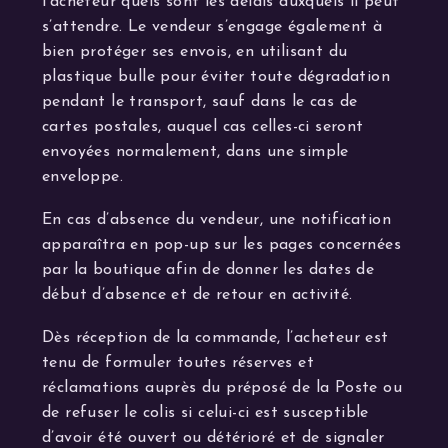
l’acheteur quels sont les délais auxquels il peut
s’attendre. Le vendeur s’engage également à
bien protéger ses envois, en utilisant du
plastique bulle pour éviter toute dégradation
pendant le transport, sauf dans le cas de
cartes postales, auquel cas celles-ci seront
envoyées normalement, dans une simple
enveloppe.
En cas d’absence du vendeur, une notification
apparaîtra en pop-up sur les pages concernées
par la boutique afin de donner les dates de
début d’absence et de retour en activité.
Dès réception de la commande, l’acheteur est
tenu de formuler toutes réserves et
réclamations auprès du préposé de la Poste ou
de refuser le colis si celui-ci est susceptible
d’avoir été ouvert ou détérioré et de signaler