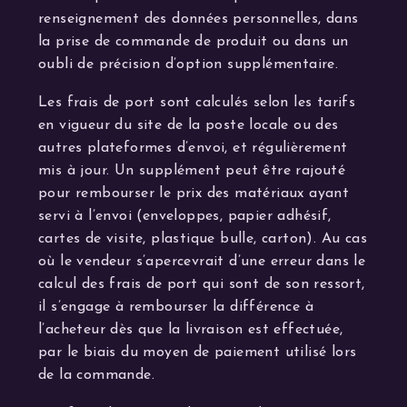
renseignement des données personnelles, dans
la prise de commande de produit ou dans un
oubli de précision d’option supplémentaire.
Les frais de port sont calculés selon les tarifs
en vigueur du site de la poste locale ou des
autres plateformes d’envoi, et régulièrement
mis à jour. Un supplément peut être rajouté
pour rembourser le prix des matériaux ayant
servi à l’envoi (enveloppes, papier adhésif,
cartes de visite, plastique bulle, carton). Au cas
où le vendeur s’apercevrait d’une erreur dans le
calcul des frais de port qui sont de son ressort,
il s’engage à rembourser la différence à
l’acheteur dès que la livraison est effectuée,
par le biais du moyen de paiement utilisé lors
de la commande.