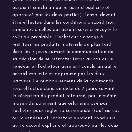
(sauf au cas où le vendeur et l’acheteur
auraient conclu un autre accord explicite et
approuvé par les deux parties), l’envoi devant
être effectué dans les conditions d’expédition
similaires à celles qui auront servi à envoyer le
colis au préalable. L’acheteur s’engage à
restituer les produits matériels au plus tard
dans les 7 jours suivant la communication de
sa décision de se rétracter (sauf au cas où le
vendeur et l’acheteur auraient conclu un autre
accord explicite et approuvé par les deux
parties). Le remboursement de la commande
sera effectué dans un délai de 7 jours suivant
la réception du produit retourné, par le même
moyen de paiement que celui employé par
l’acheter pour régler sa commande (sauf au cas
où le vendeur et l’acheteur auraient conclu un
autre accord explicite et approuvé par les deux