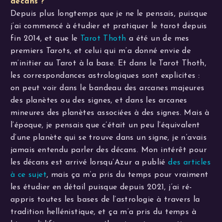
décans ?
Depuis plus longtemps que je ne le pensais, puisque
j’ai commencé à étudier et pratiquer le tarot depuis
fin 2014, et que le
Tarot Thoth
a été un de mes
premiers Tarots, et celui qui m’a donné envie de
m’initier au Tarot à la base. Et dans le Tarot Thoth,
les correspondances astrologiques sont explicites :
on peut voir dans le bandeau des arcanes majeures
des planètes ou des signes, et dans les arcanes
mineures des planètes associées à des signes. Mais à
l’époque, je pensais que c’était un peu l’équivalent
d’une planète qui se trouve dans un signe, je n’avais
jamais entendu parler des décans. Mon intérêt pour
les décans est arrivé lorsqu’Azur a publié
des articles
à ce sujet
, mais ça m’a pris du temps pour vraiment
les étudier en détail puisque depuis 2021, j’ai ré-
appris toutes les bases de l’astrologie à travers la
tradition hellénistique, et ça m’a pris du temps à