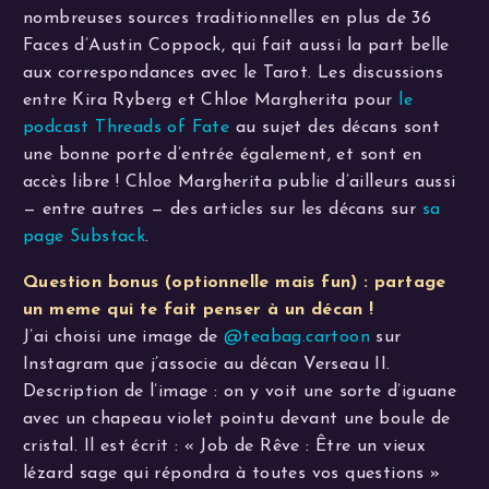
nombreuses sources traditionnelles en plus de 36
Faces d’Austin Coppock, qui fait aussi la part belle
aux correspondances avec le Tarot. Les discussions
entre Kira Ryberg et Chloe Margherita pour
le
podcast Threads of Fate
au sujet des décans sont
une bonne porte d’entrée également, et sont en
accès libre ! Chloe Margherita publie d’ailleurs aussi
— entre autres — des articles sur les décans sur
sa
page Substack
.
Question bonus (optionnelle mais fun) : partage
un meme qui te fait penser à un décan !
J’ai choisi une image de
@teabag.cartoon
sur
Instagram que j’associe au décan Verseau II.
Description de l’image : on y voit une sorte d’iguane
avec un chapeau violet pointu devant une boule de
cristal. Il est écrit : « Job de Rêve : Être un vieux
lézard sage qui répondra à toutes vos questions »