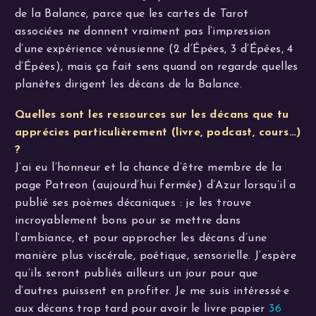
de la Balance, parce que les cartes de Tarot
associées ne donnent vraiment pas l’impression
d’une expérience vénusienne (2 d’Épées, 3 d’Épées, 4
d’Épées), mais ça fait sens quand on regarde quelles
planètes dirigent les décans de la Balance.
Quelles sont les ressources sur les décans que tu
apprécies particulièrement (livre, podcast, cours…)
?
J’ai eu l’honneur et la chance d’être membre de la
page Patreon (aujourd’hui fermée) d’Azur lorsqu’il a
publié ses poèmes décaniques : je les trouve
incroyablement bons pour se mettre dans
l’ambiance, et pour approcher les décans d’une
manière plus viscérale, poétique, sensorielle. J’espère
qu’ils seront publiés ailleurs un jour pour que
d’autres puissent en profiter. Je me suis intéressé·e
aux décans trop tard pour avoir le livre papier
36