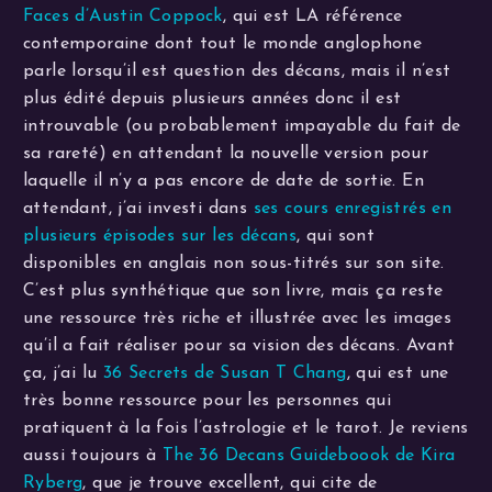
Faces d’Austin Coppock
, qui est LA référence
contemporaine dont tout le monde anglophone
parle lorsqu’il est question des décans, mais il n’est
plus édité depuis plusieurs années donc il est
introuvable (ou probablement impayable du fait de
sa rareté) en attendant la nouvelle version pour
laquelle il n’y a pas encore de date de sortie. En
attendant, j’ai investi dans
ses cours enregistrés en
plusieurs épisodes sur les décans
, qui sont
disponibles en anglais non sous-titrés sur son site.
C’est plus synthétique que son livre, mais ça reste
une ressource très riche et illustrée avec les images
qu’il a fait réaliser pour sa vision des décans. Avant
ça, j’ai lu
36 Secrets de Susan T Chang
, qui est une
très bonne ressource pour les personnes qui
pratiquent à la fois l’astrologie et le tarot. Je reviens
aussi toujours à
The 36 Decans Guideboook de Kira
Ryberg
, que je trouve excellent, qui cite de