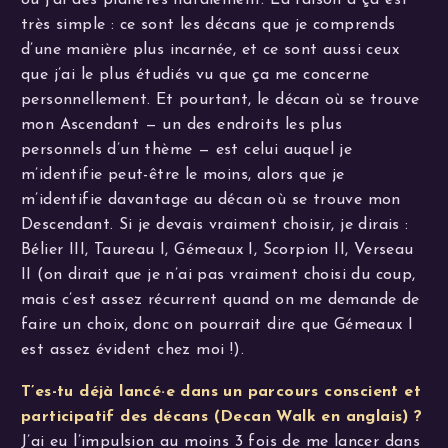
très simple : ce sont les décans que je comprends
d’une manière plus incarnée, et ce sont aussi ceux
que j’ai le plus étudiés vu que ça me concerne
personnellement. Et pourtant, le décan où se trouve
mon Ascendant — un des endroits les plus
personnels d’un thème — est celui auquel je
m’identifie peut-être le moins, alors que je
m’identifie davantage au décan où se trouve mon
Descendant. Si je devais vraiment choisir, je dirais :
Bélier III, Taureau I, Gémeaux I, Scorpion II, Verseau
II (on dirait que je n’ai pas vraiment choisi du coup,
mais c’est assez récurrent quand on me demande de
faire un choix, donc on pourrait dire que Gémeaux I
est assez évident chez moi !).
T’es-tu déjà lancé·e dans un parcours conscient et
participatif des décans (Decan Walk en anglais) ?
J’ai eu l’impulsion au moins 3 fois de me lancer dans