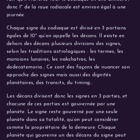
donc 1° de la roue rodiacale est environ égal à une
journée.
Chaque signe du zodiaque est divisé en 3 portions
égales de 10° qu’on appelle les décans. Il existe en
dehors des décans plusieurs divisions des signes,
selon les traditions astrologiques : les termes, les
mansions lunaires, les nakshatras, les
dodecatemoria… Ce sont des façons de nuancer son
approche des signes mais aussi des dignités
planétaires, des transits, du timing…
Les décans divisent donc les signes en 3 parties, et
chacune de ces parties est gouvernée par une
planète. Le signe reste gouverné par une seule
planète dans sa totalité, qu’on peut considérer
comme la propriétaire de la demeure. Chaque
planète qui gouverne un des décans du signe peut