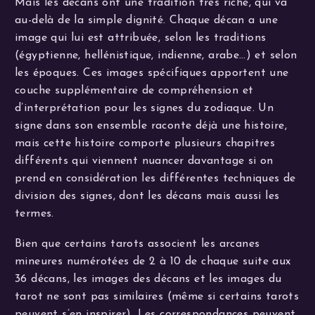
Mais les décans ont une tradition très riche, qui va
au-delà de la simple dignité. Chaque décan a une
image qui lui est attribuée, selon les traditions
(égyptienne, hellénistique, indienne, arabe…) et selon
les époques. Ces images spécifiques apportent une
couche supplémentaire de compréhension et
d’interprétation pour les signes du zodiaque. Un
signe dans son ensemble raconte déjà une histoire,
mais cette histoire comporte plusieurs chapitres
différents qui viennent nuancer davantage si on
prend en considération les différentes techniques de
division des signes, dont les décans mais aussi les
termes.
Bien que certains tarots associent les arcanes
mineures numérotées de 2 à 10 de chaque suite aux
36 décans, les images des décans et les images du
tarot ne sont pas similaires (même si certains tarots
peuvent s’en inspirer). Les correspondances peuvent