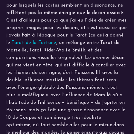
pour lesquels les cartes semblent en dissonance, ne
reflètent pas la même énergie que le décan associé.
C’est d’ailleurs pour ça que j’ai eu l’idée de créer mes
propres images pour les décans, et c’est aussi ce que
j’avais fait à l’époque pour le Tarot (ce qui a donné
le
Tarot de la Fortune
, un mélange entre Tarot de
Marseille, Tarot Rider-Waite Smith, et des
compositions visuelles originales). Le premier décan
qui me vient en tête, qui est difficile à concilier avec
les thèmes de son signe, c’est Poissons III avec la
double influence martiale : les thèmes font sens
avec l’énergie globale des Poissons même si c’est
plus « maléfique » avec l’influence de Mars là où a
l’habitude de l’influence « bénéfique » de Jupiter en
Poissons, mais ça fait une grosse dissonance avec le
10 de Coupes et son énergie très idéaliste,
optimisme, où tout semble aller pour le mieux dans
le meilleur des mondes. Je pense ensuite aux décans