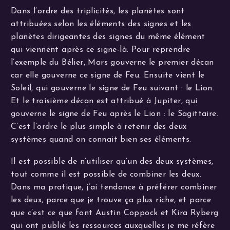
Dans l’ordre des triplicités, les planètes sont
attribuées selon les éléments des signes et les
planètes dirigeantes des signes du même élément
qui viennent après ce signe-là. Pour reprendre
l’exemple du Bélier, Mars gouverne le premier décan
car elle gouverne ce signe de Feu. Ensuite vient le
Soleil, qui gouverne le signe de Feu suivant : le Lion.
Et le troisième décan est attribué à Jupiter, qui
gouverne le signe de Feu après le Lion : le Sagittaire.
C’est l’ordre le plus simple à retenir des deux
systèmes quand on connait bien ses éléments.
Il est possible de n’utiliser qu’un des deux systèmes,
tout comme il est possible de combiner les deux.
Dans ma pratique, j’ai tendance à préférer combiner
les deux, parce que je trouve ça plus riche, et parce
que c’est ce que font Austin Coppock et Kira Ryberg
qui ont publié les ressources auxquelles je me réfère