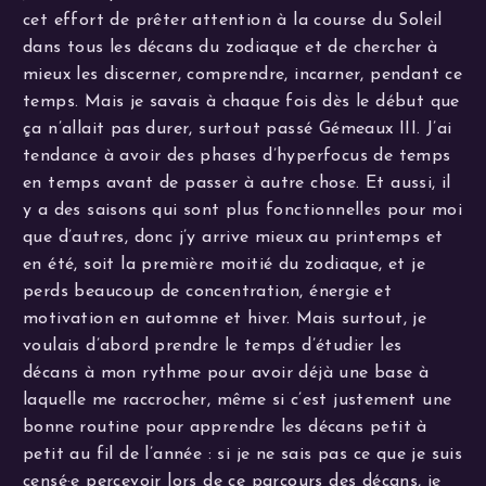
cet effort de prêter attention à la course du Soleil
dans tous les décans du zodiaque et de chercher à
mieux les discerner, comprendre, incarner, pendant ce
temps. Mais je savais à chaque fois dès le début que
ça n’allait pas durer, surtout passé Gémeaux III. J’ai
tendance à avoir des phases d’hyperfocus de temps
en temps avant de passer à autre chose. Et aussi, il
y a des saisons qui sont plus fonctionnelles pour moi
que d’autres, donc j’y arrive mieux au printemps et
en été, soit la première moitié du zodiaque, et je
perds beaucoup de concentration, énergie et
motivation en automne et hiver. Mais surtout, je
voulais d’abord prendre le temps d’étudier les
décans à mon rythme pour avoir déjà une base à
laquelle me raccrocher, même si c’est justement une
bonne routine pour apprendre les décans petit à
petit au fil de l’année : si je ne sais pas ce que je suis
censé·e percevoir lors de ce parcours des décans, je