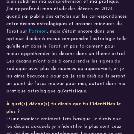
bien solidifier ma compréhension et ma pratique.
J’ai approfondi mon étude des décans en 2024,
quand j’ai publié des articles sur les correspondances
entre décans astrologiques et arcanes mineures du
Tarot sur
Patreon
, mais c’était encore dans une
optique d’aider à mieux comprendre l’astrologie telle
qu’elle est dans le Tarot, et pas forcément pour
mieux appréhender les décans dans un thème astral.
Les décans m’ont aidé à comprendre les signes du
zodiaque avec plus de nuances qu’auparavant, et je
les aime beaucoup pour ça. Je sais déjà qu’ils seront
un point de focus majeur pour moi, autant dans ma
pratique astrologique qu’artistique.
À quel(s) décan(s) tu dirais que tu t’identifies le
plus ?
D’une manière vraiment très basique, je dirais que
les décans auxquels je m’identifie le plus sont ceux
où j’ai des planètes natalement. La raison à ça est