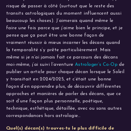
risque de passer à côté (surtout que le reste des
transits astrologiques du moment influencent aussi
beaucoup les choses). J’aimerais quand même le
faire une fois parce que j’aime bien le principe, et je
pense que ça peut être une bonne façon de
vraiment réussir à mieux incarner les décans quand
la temporalité s’y prête particulièrement. Mais
même si je n’ai jamais fait ce parcours des décans
moi-même, j’ai suivi l’aventure
Astrologer’s Co-Op
de
publier un article pour chaque décan lorsque le Soleil
y transitait en 2024/2025, et c’était une bonne
façon d’en apprendre plus, de découvrir différentes
approches et manières de parler des décans, que ce
soit d’une façon plus personnelle, poétique,
technique, esthétique, détaillée, avec ou sans autres
correspondances hors astrologie…
Quel(s) décan(s) trouves-tu le plus difficile de