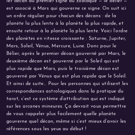
1er décan du premier signe du zodiaque — le Bélier —
est associé à Mars qui gouverne ce signe. On suit ici
un ordre régulier pour chacun des décans : de la
planète la plus lente à la planète la plus rapide, et
ensuite retour à la planète la plus lente. Voici l’ordre
des planètes en vitesse croissante : Saturne, Jupiter,
Mars, Soleil, Vénus, Mercure, Lune. Donc pour le
Bélier, après le premier décan gouverné par Mars, le
deuxième décan est gouverné par le Soleil qui est
plus rapide que Mars, puis le troisième décan est
gouverné par Vénus qui est plus rapide que le Soleil.
Et ainsi de suite… Pour les personnes qui utilisent les
correspondances astrologiques dans la pratique du
tarot, c’est ce système d’attribution qui est indiqué
sur les arcanes mineures. Ça devrait vous permettre
de vous rappeler plus facilement quelle planète
gouverne quel décan, même si c’est mieux d’avoir les
références sous les yeux au début !