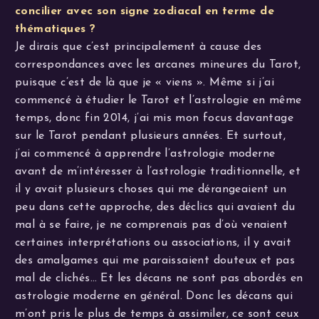
concilier avec son signe zodiacal en terme de
thématiques ?
Je dirais que c’est principalement à cause des
correspondances avec les arcanes mineures du Tarot,
puisque c’est de là que je « viens ». Même si j’ai
commencé à étudier le Tarot et l’astrologie en même
temps, donc fin 2014, j’ai mis mon focus davantage
sur le Tarot pendant plusieurs années. Et surtout,
j’ai commencé à apprendre l’astrologie moderne
avant de m’intéresser à l’astrologie traditionnelle, et
il y avait plusieurs choses qui me dérangeaient un
peu dans cette approche, des déclics qui avaient du
mal à se faire, je ne comprenais pas d’où venaient
certaines interprétations ou associations, il y avait
des amalgames qui me paraissaient douteux et pas
mal de clichés… Et les décans ne sont pas abordés en
astrologie moderne en général. Donc les décans qui
m’ont pris le plus de temps à assimiler, ce sont ceux