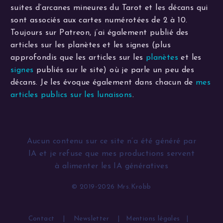
suites d’arcanes mineures du Tarot et les décans qui
sont associés aux cartes numérotées de 2 à 10.
Toujours sur Patreon, j’ai également publié des
articles sur les planètes et les signes (plus
approfondis que les articles sur les
planètes
et les
signes
publiés sur le site) où je parle un peu des
décans. Je les évoque également dans chacun de
mes
articles publics sur les lunaisons
.
Aucun contenu sur ce site n’a été généré par
IA et je refuse que mes productions servent
à alimenter les IA génératives
© 2019-2026 Mrs.Krobb
Contact
|
Newsletter
|
Mentions légales
|