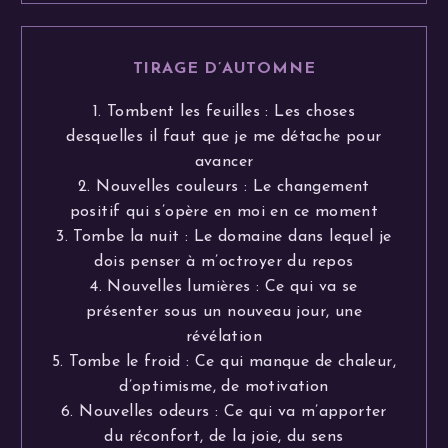
TIRAGE D’AUTOMNE
1. Tombent les feuilles : Les choses
desquelles il faut que je me détache pour
avancer
2. Nouvelles couleurs : Le changement
positif qui s’opère en moi en ce moment
3. Tombe la nuit : Le domaine dans lequel je
dois penser à m’octroyer du repos
4. Nouvelles lumières : Ce qui va se
présenter sous un nouveau jour, une
révélation
5. Tombe le froid : Ce qui manque de chaleur,
d’optimisme, de motivation
6. Nouvelles odeurs : Ce qui va m’apporter
du réconfort, de la joie, du sens