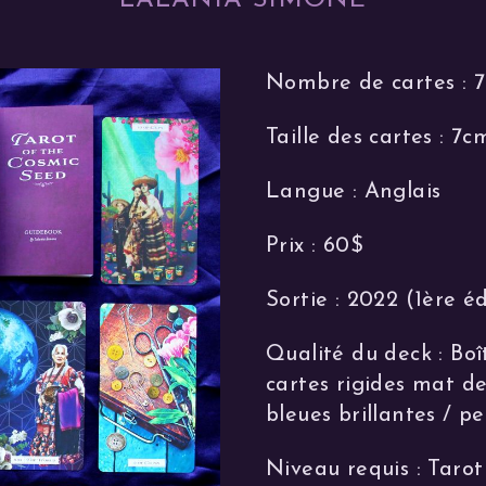
LALANIA SIMONE
Nombre de cartes : 
Taille des cartes : 7c
Langue : Anglais
Prix : 60$
Sortie : 2022 (1ère éd
Qualité du deck : Boî
cartes rigides mat d
bleues brillantes / pet
Niveau requis : Tarot