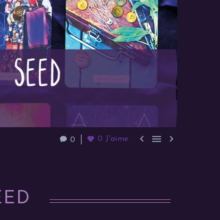



0
J'aime
0
EED