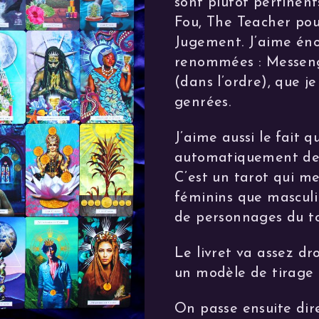
sont plutôt pertinen
Fou, The Teacher pou
Jugement. J’aime éno
renommées : Messeng
(dans l’ordre), que je
genrées.
J’aime aussi le fait q
automatiquement des
C’est un tarot qui m
féminins que masculi
de personnages du to
Le livret va assez dr
un modèle de tirage à
On passe ensuite dir