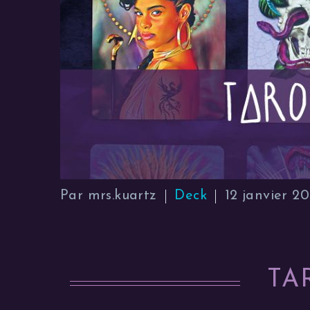
Par mrs.kuartz
Deck
12 janvier 2
TA