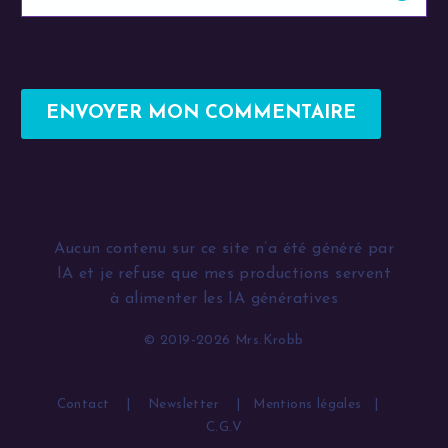
ENVOYER MON COMMENTAIRE
Alternative:
Aucun contenu sur ce site n’a été généré par
IA et je refuse que mes productions servent
à alimenter les IA génératives
© 2019-2026 Mrs.Krobb
Contact
|
Newsletter
|
Mentions légales
|
C.G.V