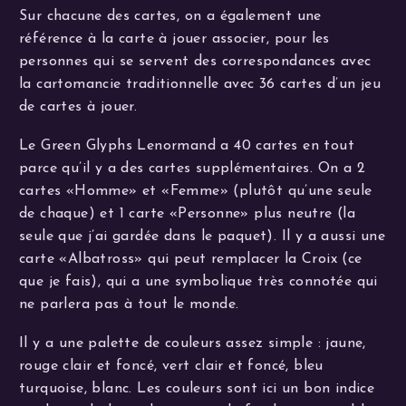
Sur chacune des cartes, on a également une
référence à la carte à jouer associer, pour les
personnes qui se servent des correspondances avec
la cartomancie traditionnelle avec 36 cartes d’un jeu
de cartes à jouer.
Le Green Glyphs Lenormand a 40 cartes en tout
parce qu’il y a des cartes supplémentaires. On a 2
cartes «Homme» et «Femme» (plutôt qu’une seule
de chaque) et 1 carte «Personne» plus neutre (la
seule que j’ai gardée dans le paquet). Il y a aussi une
carte «Albatross» qui peut remplacer la Croix (ce
que je fais), qui a une symbolique très connotée qui
ne parlera pas à tout le monde.
Il y a une palette de couleurs assez simple : jaune,
rouge clair et foncé, vert clair et foncé, bleu
turquoise, blanc. Les couleurs sont ici un bon indice