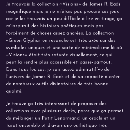
Je trouvais la collection «Visions» de James R. Eads
magnifique mais je ne m’étais pas procuré ces jeux
car je les trouvais un peu difficile à lire en tirage, ça
m’inspirait des histoires poétiques mais pas
forcément de choses assez ancrées. La collection
«Green Glyphs» en revanche est très axée sur des
symboles uniques et une sorte de minimalisme là où
«Visions» était très saturée visuellement, ce qui
peut la rendre plus accessible et passe-partout.
Dans tous les cas, je suis assez admiratif’ve de
l’univers de James R. Eads et de sa capacité à créer
de nombreux outils divinatoires de très bonne
qualité.
Je trouve ça très intéressant de proposer des
collections avec plusieurs decks, parce que ça permet
de mélanger un Petit Lenormand, un oracle et un
tarot ensemble et d’avoir une esthétique très