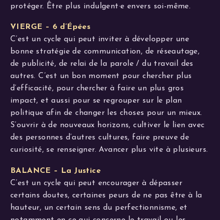
protéger. Être plus indulgent·e envers soi-même.
VIERGE – 6 d’Épées
C’est un cycle qui peut inviter à développer une
bonne stratégie de communication, de réseautage,
de publicité, de relai de la parole / du travail des
autres. C’est un bon moment pour chercher plus
d’efficacité, pour chercher à faire un plus gros
impact, et aussi pour se regrouper sur le plan
politique afin de changer les choses pour un mieux.
S’ouvrir à de nouveaux horizons, cultiver le lien avec
des personnes d’autres cultures, faire preuve de
curiosité, se renseigner. Avancer plus vite à plusieurs.
BALANCE – La Justice
C’est un cycle qui peut encourager à dépasser
certains doutes, certaines peurs de ne pas être à la
hauteur, un certain sens du perfectionnisme, et
notamment en ce qui concerne le travail ou les