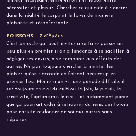
lenteur nécessaire, entre efforts et repos, entre
nécessités et plaisirs. Chercher ce qui aide à s’ancrer
dans la réalité, le corps et le foyer de manière
plaisante et réconfortante.
POISSONS – 7 d’Épées
C’est un cycle qui peut inviter à se faire passer un
peu plus en premier si on a tendance à se sacrifier, à
négliger ses envies, à se comparer aux efforts des
autres. Ne pas toujours chercher à mériter les
plaisirs qu’on s’accorde en faisant beaucoup en
premier lieu. Même si on vit une période difficile, il
est toujours crucial de cultiver la joie, le plaisir, la
créativité, l’optimisme, le rire – et notamment parce
que ça pourrait aider à retrouver du sens, des forces
pour ensuite re-donner de soi aux autres sans
s’épuiser.