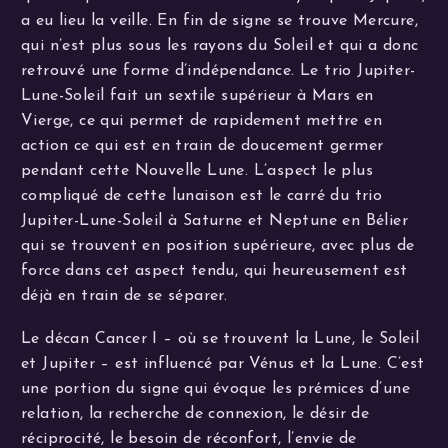
a eu lieu la veille. En fin de signe se trouve Mercure,
qui n’est plus sous les rayons du Soleil et qui a donc
retrouvé une forme d’indépendance. Le trio Jupiter-
Lune-Soleil fait un sextile supérieur à Mars en
Vierge, ce qui permet de rapidement mettre en
action ce qui est en train de doucement germer
pendant cette Nouvelle Lune. L’aspect le plus
compliqué de cette lunaison est le carré du trio
Jupiter-Lune-Soleil à Saturne et Neptune en Bélier
qui se trouvent en position supérieure, avec plus de
force dans cet aspect tendu, qui heureusement est
déjà en train de se séparer.
Le décan Cancer I – où se trouvent la Lune, le Soleil
et Jupiter – est influencé par Vénus et la Lune. C’est
une portion du signe qui évoque les prémices d’une
relation, la recherche de connexion, le désir de
réciprocité, le besoin de réconfort, l’envie de