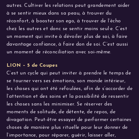
autres. Cultiver les relations peut grandement aider
à se sentir mieux dans sa peau, à trouver du
réconfort, à booster son ego, à trouver de l’écho
chez les autres et donc se sentir moins seul·e. C’est
un moment qui invite à dévoiler plus de soi, à faire
davantage confiance, à faire don de soi. C’est aussi
un moment de réconciliation avec soi-même.
LION – 5 de Coupes
C’est un cycle qui peut inviter à prendre le temps de
se tourner vers ses émotions, son monde intérieur,
les choses qui ont été refoulées, afin de s’accorder de
l’attention et des soins et la possibilité de ressentir
les choses sans les minimiser. Se réserver des
moments de solitude, de détente, de repos, de
divagation. Peut-être essayer de performer certaines
choses de manière plus rituelle pour leur donner de
l’importance, pour réparer, guérir, laisser aller,