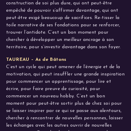
construction de soi plus dure, qui ont peut-être
empêché de pouvoir s’affirmer davantage, qui ont
peut-être exigé beaucoup de sacrifices. Re-tisser la
toile narrative de ses fondations pour se renforcer,
trouver l’antidote. C’est un bon moment pour
chercher à développer un meilleur ancrage à son
territoire, pour s’investir davantage dans son foyer.
TAUREAU – As de Bâtons
C’est un cycle qui peut amener de l’énergie et de la
motivation, qui peut insuffler une grande inspiration
pour commencer un apprentissage, pour lire et
écrire, pour faire preuve de curiosité, pour
commencer un nouveau hobby. C’est un bon
moment pour peut-être sortir plus de chez soi pour
se laisser inspirer par ce qui se passe aux alentours,
chercher à rencontrer de nouvelles personnes, laisser
les échanges avec les autres ouvrir de nouvelles