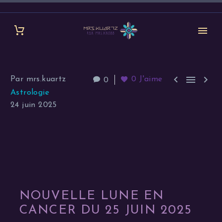



Par mrs.kuartz
0
J'aime
0
Astrologie
24 juin 2025
NOUVELLE LUNE EN
CANCER DU 25 JUIN 2025