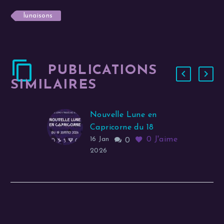
lunaisons
PUBLICATIONS
SIMILAIRES
Nouvelle Lune en
Capricorne du 18
0
J'aime
janvier
16 Jan
0
2026
0
J'aime