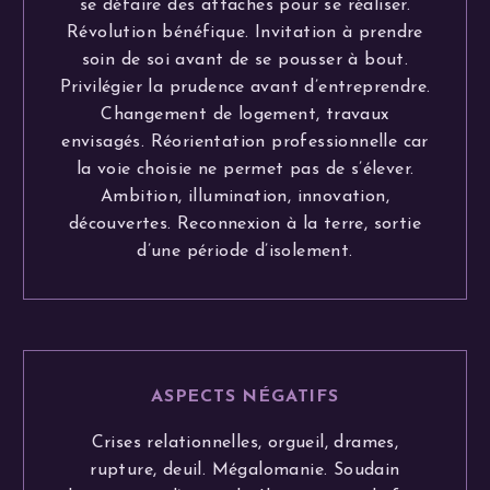
se défaire des attaches pour se réaliser.
Révolution bénéfique. Invitation à prendre
soin de soi avant de se pousser à bout.
Privilégier la prudence avant d’entreprendre.
Changement de logement, travaux
envisagés. Réorientation professionnelle car
la voie choisie ne permet pas de s’élever.
Ambition, illumination, innovation,
découvertes. Reconnexion à la terre, sortie
d’une période d’isolement.
ASPECTS NÉGATIFS
Crises relationnelles, orgueil, drames,
rupture, deuil. Mégalomanie. Soudain