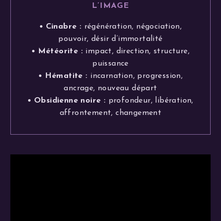
L
‘IMAGE
• Cinabre :
régénération, négociation,
pouvoir, désir d’immortalité
• Météorite :
impact, direction, structure,
puissance
• Hématite :
incarnation, progression,
ancrage, nouveau départ
• Obsidienne noire :
profondeur, libération,
affrontement, changement