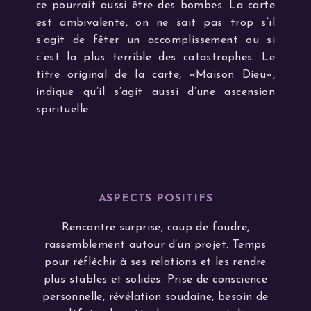
ce pourrait aussi être des bombes. La carte
est ambivalente, on ne sait pas trop s’il
s’agit de fêter un accomplissement ou si
c’est la plus terrible des catastrophes. Le
titre original de la carte, «Maison Dieu»,
indique qu’il s’agit aussi d’une ascension
spirituelle.
ASPECTS POSITIFS
Rencontre surprise, coup de foudre,
rassemblement autour d’un projet. Temps
pour réfléchir à ses relations et les rendre
plus stables et solides. Prise de conscience
personnelle, révélation soudaine, besoin de