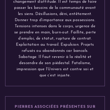
changement d’attitude. Il est temps de faire
passer les besoins de la communauté avant
les siens. Désillusions, déni, entêtement.
Donner trop d’importance aux possessions.
Tensions intenses dans le corps, urgence de
se prendre en main, burn-out. Faillite, perte
d’emploi, de statut, rupture de contrat.
Exploitation au travail. Expulsion. Projets
refusés ou abandonnés car bancals.
Sabotage. Il faut revenir à la réalité et
descendre de son piédestal. Fatalisme,
impression que l’Univers est contre soi et
que c’est injuste.
PIERRES ASSOCIÉES PRÉSENTES SUR