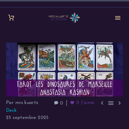



Par mrs.kuartz
0
J'aime
0
Deck
25 septembre 2025