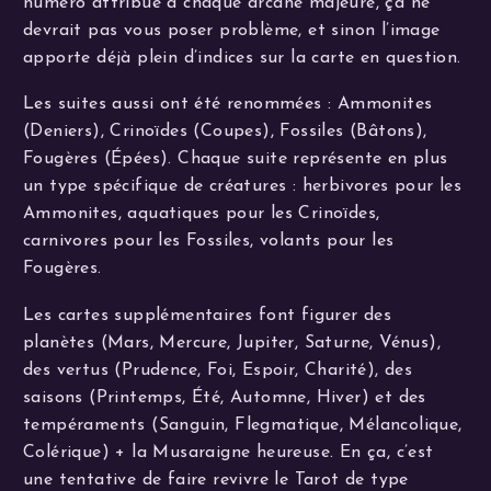
numéro attribué à chaque arcane majeure, ça ne
devrait pas vous poser problème, et sinon l’image
apporte déjà plein d’indices sur la carte en question.
Les suites aussi ont été renommées : Ammonites
(Deniers), Crinoïdes (Coupes), Fossiles (Bâtons),
Fougères (Épées). Chaque suite représente en plus
un type spécifique de créatures : herbivores pour les
Ammonites, aquatiques pour les Crinoïdes,
carnivores pour les Fossiles, volants pour les
Fougères.
Les cartes supplémentaires font figurer des
planètes (Mars, Mercure, Jupiter, Saturne, Vénus),
des vertus (Prudence, Foi, Espoir, Charité), des
saisons (Printemps, Été, Automne, Hiver) et des
tempéraments (Sanguin, Flegmatique, Mélancolique,
Colérique) + la Musaraigne heureuse. En ça, c’est
une tentative de faire revivre le Tarot de type