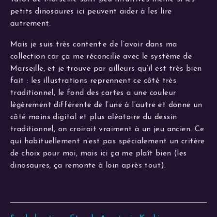
petits dinosaures ici peuvent aider à les lire
autrement.
Mais je suis très content·e de l’avoir dans ma
collection car ça me réconcilie avec le système de
Marseille, et je trouve par ailleurs qu’il est très bien
fait : les illustrations reprennent ce côté très
traditionnel, le fond des cartes a une couleur
légèrement différente de l’une à l’autre et donne un
côté moins digital et plus aléatoire du dessin
traditionnel, on croirait vraiment à un jeu ancien. Ce
qui habituellement n’est pas spécialement un critère
de choix pour moi, mais ici ça me plaît bien (les
dinosaures, ça remonte à loin après tout).