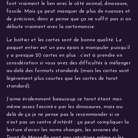
font vraiment le lien avec le côté animal, dinosaure,
fossile. Mais ça peut manquer de plus de nuances et
de précision, donc je pense que ça ne suffit pas si on
débute vraiment avec la cartomancie.
Le boîtier et les cartes sont de bonne qualité. Le
paquet entier est un peu épais à manipuler puisqu’il
y a presque 20 cartes en plus : c’est à prendre en
considération si vous avez des difficultés à mélanger
au-delà des formats standards (mais les cartes sont
légèrement plus courtes que les cartes de tarot
standard).
J’aime évidemment beaucoup ce tarot étant moi-
même assez fasciné·e par les dinosaures, mais au-
delà de ça je ne pense pas le recommander si ce
n’est pas un centre d’intérêt : ça peut compliquer la
lecture d’avoir les noms changés, les arcanes du
Tarot de Marseille sont peu intuitives même si les