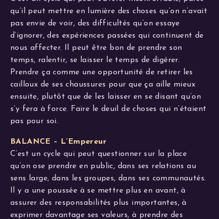
qu’il peut mettre en lumière des choses qu’on n’avait
pas envie de voir, des difficultés qu’on essaye
d’ignorer, des expériences passées qui continuent de
nous affecter. Il peut être bon de prendre son
temps, ralentir, se laisser le temps de digérer.
Prendre ça comme une opportunité de retirer les
cailloux de ses chaussures pour que ça aille mieux
ensuite, plutôt que de les laisser en se disant qu’on
s’y fera à force. Faire le deuil de choses qui n’étaient
pas pour soi.
BALANCE – L’Empereur
C’est un cycle qui peut questionner sur la place
qu’on ose prendre en public, dans ses relations au
sens large, dans les groupes, dans ses communautés.
Il y a une poussée à se mettre plus en avant, à
assurer des responsabilités plus importantes, à
exprimer davantage ses valeurs, à prendre des