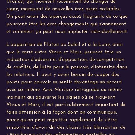
Uranus) qui viennent récemment de changer de
signe, marquant de nouvelles ères assez notables.
On peut avoir des aperçus assez flagrants de ce que
pourront être les gros changements qui s’annoncent
et comment ça peut nous impacter individuellement.
L’opposition de Pluton au Soleil et à la Lune, ainsi
que le carré entre Vénus et Mars, peuvent être un
indicateur d’adversité, d’opposition, de compétition,
de conflits, de lutte pour le pouvoir, d’intensité dans
les relations. Il peut y avoir besoin de couper des
ponts pour pouvoir se sentir davantage en accord
avec soi-même. Avec Mercure rétrograde au même
moment qui gouverne les signes où se trouvent
Vénus et Mars, il est particulièrement important de
faire attention à la façon dont on communique,
parce qu’on peut regretter rapidement de s’être
emporté·e, d’avoir dit des choses très blessantes, de
s’être basé·e sur des informations partielles ou