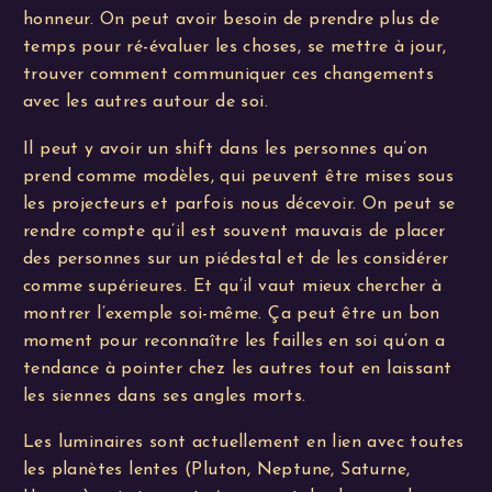
honneur. On peut avoir besoin de prendre plus de
temps pour ré-évaluer les choses, se mettre à jour,
trouver comment communiquer ces changements
avec les autres autour de soi.
Il peut y avoir un shift dans les personnes qu’on
prend comme modèles, qui peuvent être mises sous
les projecteurs et parfois nous décevoir. On peut se
rendre compte qu’il est souvent mauvais de placer
des personnes sur un piédestal et de les considérer
comme supérieures. Et qu’il vaut mieux chercher à
montrer l’exemple soi-même. Ça peut être un bon
moment pour reconnaître les failles en soi qu’on a
tendance à pointer chez les autres tout en laissant
les siennes dans ses angles morts.
Les luminaires sont actuellement en lien avec toutes
les planètes lentes (Pluton, Neptune, Saturne,