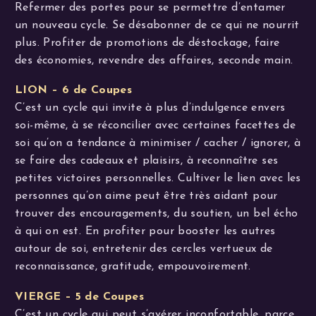
Refermer des portes pour se permettre d’entamer
un nouveau cycle. Se désabonner de ce qui ne nourrit
plus. Profiter de promotions de déstockage, faire
des économies, revendre des affaires, seconde main.
LION – 6 de Coupes
C’est un cycle qui invite à plus d’indulgence envers
soi-même, à se réconcilier avec certaines facettes de
soi qu’on a tendance à minimiser / cacher / ignorer, à
se faire des cadeaux et plaisirs, à reconnaître ses
petites victoires personnelles. Cultiver le lien avec les
personnes qu’on aime peut être très aidant pour
trouver des encouragements, du soutien, un bel écho
à qui on est. En profiter pour booster les autres
autour de soi, entretenir des cercles vertueux de
reconnaissance, gratitude, empouvoirement.
VIERGE – 5 de Coupes
C’est un cycle qui peut s’avérer inconfortable, parce