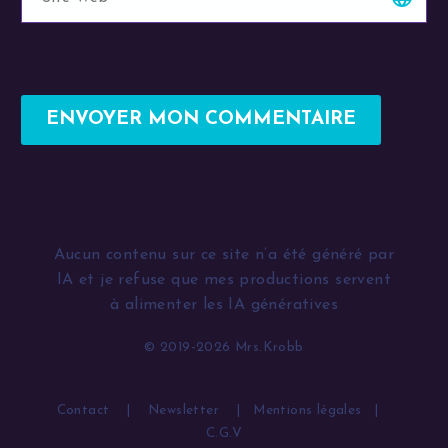
ENVOYER MON COMMENTAIRE
Alternative:
Aucun contenu sur ce site n’a été généré par
IA et je refuse que mes productions servent
à alimenter les IA génératives
© 2019-2026 Mrs.Krobb
Contact
|
Newsletter
|
Mentions légales
|
C.G.V