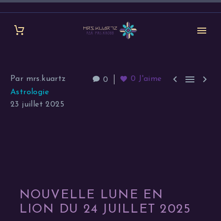



Par mrs.kuartz
0
J'aime
0
Astrologie
23 juillet 2025
NOUVELLE LUNE EN
LION DU 24 JUILLET 2025