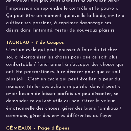
de trouver des jeux dans lesquels se défouler, avoir
l’impression de reprendre le contrôle et le pouvoir.
Ça peut être un moment qui éveille la libido, invite à
cultiver ses passions, à exprimer davantage ses
désirs dans l’intimité, tester de nouveaux plaisirs.
TAUREAU – 7 de Coupes
C’est un cycle qui peut pousser à faire du tri chez
soi, à ré-organiser les choses pour que ce soit plus
confortable / fonctionnel, à s’occuper des choses qui
ont été procrastinées, à re-décorer pour que ce soit
plus joli… C’est un cycle qui peut éveiller la peur du
manque, titiller des achats impulsifs, donc il peut y
avoir besoin de laisser parfois un peu décanter, se
demander ce qui est utile ou non. Gérer la valeur
émotionnelle des choses, gérer des biens familiaux /
communs, gérer des envies différentes au foyer.
GÉMEAUX – Page d’Épées