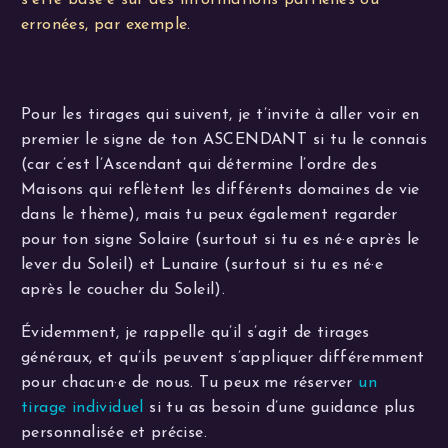
erronées, par exemple.
Pour les tirages qui suivent, je t’invite à aller voir en
premier le signe de ton ASCENDANT si tu le connais
(car c’est l’Ascendant qui détermine l’ordre des
Maisons qui reflètent les différents domaines de vie
dans le thème), mais tu peux également regarder
pour ton signe Solaire (surtout si tu es né·e après le
lever du Soleil) et Lunaire (surtout si tu es né·e
après le coucher du Soleil).
Évidemment, je rappelle qu’il s’agit de tirages
généraux, et qu’ils peuvent s’appliquer différemment
pour chacun·e de nous. Tu peux me réserver
un
tirage individuel
si tu as besoin d’une guidance plus
personnalisée et précise.