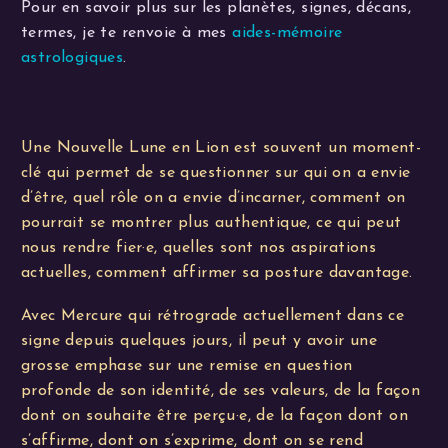
Pour en savoir plus sur les planètes, signes, décans,
termes, je te renvoie à mes
aides-mémoire
astrologiques
.
Une Nouvelle Lune en Lion est souvent un moment-
clé qui permet de se questionner sur qui on a envie
d’être, quel rôle on a envie d’incarner, comment on
pourrait se montrer plus authentique, ce qui peut
nous rendre fier·e, quelles sont nos aspirations
actuelles, comment affirmer sa posture davantage.
Avec Mercure qui rétrograde actuellement dans ce
signe depuis quelques jours, il peut y avoir une
grosse emphase sur une remise en question
profonde de son identité, de ses valeurs, de la façon
dont on souhaite être perçu·e, de la façon dont on
s’affirme, dont on s’exprime, dont on se rend