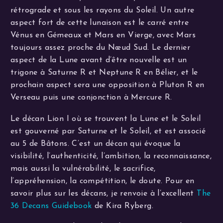
rétrograde et sous les rayons du Soleil. Un autre
aspect fort de cette lunaison est le carré entre
Vénus en Gémeaux et Mars en Vierge, avec Mars
toujours assez proche du Nœud Sud. Le dernier
aspect de la Lune avant d’être nouvelle est un
trigone à Saturne R et Neptune R en Bélier, et le
prochain aspect sera une opposition à Pluton R en
Verseau puis une conjonction à Mercure R.
Le décan Lion I où se trouvent la Lune et le Soleil
est gouverné par Saturne et le Soleil, et est associé
au 5 de Bâtons. C’est un décan qui évoque la
visibilité, l’authenticité, l’ambition, la reconnaissance,
mais aussi la vulnérabilité, le sacrifice,
l’appréhension, la compétition, le doute. Pour en
savoir plus sur les décans, je renvoie à l’excellent
The
36 Decans Guidebook
de Kira Ryberg.