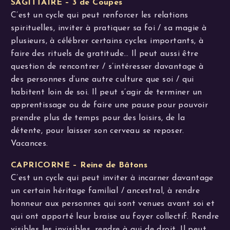
SAGITTAIRE – 3 de Coupes
C’est un cycle qui peut renforcer les relations
spirituelles, inviter à pratiquer sa foi / sa magie à
plusieurs, à célébrer certains cycles importants, à
faire des rituels de gratitude… Il peut aussi être
question de rencontrer / s’intéresser davantage à
des personnes d’une autre culture que soi / qui
habitent loin de soi. Il peut s’agir de terminer un
apprentissage ou de faire une pause pour pouvoir
prendre plus de temps pour des loisirs, de la
détente, pour laisser son cerveau se reposer.
Vacances.
CAPRICORNE – Reine de Bâtons
C’est un cycle qui peut inviter à incarner davantage
un certain héritage familial / ancestral, à rendre
honneur aux personnes qui sont venues avant soi et
qui ont apporté leur braise au foyer collectif. Rendre
visibles les invisibles, rendre à qui de droit. Il peut