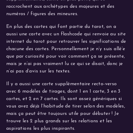
raccrochent aux archétypes des majeures et des
numéros / figures des mineures.
En plus des cartes qui font partie du tarot, on a
aussi une carte avec un flashcode qui renvoie au site
internet du tarot pour retrouver les significations de
chacune des cartes. Personnellement je n’y suis allé’e
que par curiosité pour voir comment ça se présente,
mais je n’ai pas vraiment lu ce qui se disait, donc je
n’ai pas d’avis sur les textes.
Il y a aussi une carte supplémentaire recto-verso
avec 6 modèles de tirages, dont 1 en 1 carte, 3 en 3
cartes, et 2 en 7 cartes. Ils sont assez génériques si
vous avez déjà l’habitude de tirer selon des modèles,
mais ça peut être toujours utile pour débuter ! Je
trouve les 2 plus grands sur les relations et les
aspirations les plus inspirants.