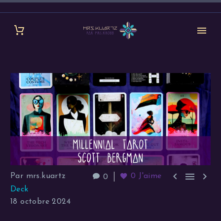



Par mrs.kuartz
0
J'aime
0
Deck
18 octobre 2024