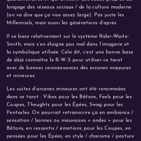
langage des réseaux sociaux / de la culture moderne
(on va dire que ça vise assez large). Pas juste les
Millennials, mais aussi les générations d’après.
Il se base relativement sur le système Rider-Waite-
Smith, mais s’en éloigne pas mal dans l’imagerie et
la symbolique utilisée. Cela dit, c’est une bonne base
de déjà connaître le R-W-S pour utiliser ce tarot
avec de bonnes connaissances des arcanes majeures
et mineures.
Les suites d’arcanes mineures ont été renommées
dans ce tarot : Vibes pour les Bâtons, Feels pour les
Coupes, Thoughts pour les Épées, Swag pour les
Pentacles. On pourrait retranscrire ça en ambiance /
sensation / bonnes ou mauvaises « ondes » pour les
Bâtons, en ressentis / émotions pour les Coupes, en
pensées pour les Épées, en style / charisme / posture