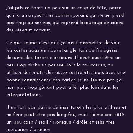
J’ai pris ce tarot un peu sur un coup de tête, parce
qu’il a un aspect très contemporain, qui ne se prend
pas trop au sérieux, qui reprend beaucoup de codes
des réseaux sociaux.
Ce que j’aime, c’est que ça peut permettre de voir
les cartes sous un nouvel angle, loin de l’imagerie
désuète des tarots classiques. Il peut aussi être un
peu trop cliché et pousser loin la caricature, ou
utiliser des mots-clés assez restreints, mais avec une
bonne connaissance des cartes, je ne trouve pas ça
non plus trop gênant pour aller plus loin dans les
interprétations.
Il ne fait pas partie de mes tarots les plus utilisés et
ne fera peut-être pas long feu, mais j’aime son côté
un peu cash / troll / ironique / drôle et très très
mercurien / uranien.