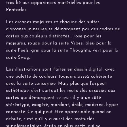
très lié aux apparences matérielles pour les
Pentacles.
Les arcanes majeures et chacune des suites
d’arcanes mineures se démarquent par des cadres de
cartes aux couleurs distinctes : rose pour les
majeures, rouge pour la suite Vibes, bleu pour la
suite Feels, gris pour la suite Thoughts, vert pour la
suite Swag.
Les illustrations sont faites en dessin digital, avec
une palette de couleurs toujours assez cohérente
avec la suite concernée. Mais plus que l’aspect
esthétique, c’est surtout les mots-clés associés aux
cartes qui démarquent ce jeu : il y a un côté
stéréotypé, exagéré, mordant, drôle, moderne, hyper
connecté. Ce qui peut être appréciable quand on
débute, c’est qu’il y a aussi des mots-clés
supplémentaires, écrits en plus petit, qui se