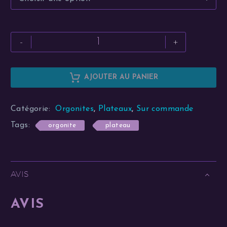
quantité
-
+
de
Plateau
dynamiseur
AJOUTER AU PANIER
personnalisé
Alternative:
Catégorie:
Orgonites
,
Plateaux
,
Sur commande
Tags:
orgonite
plateau
AVIS
AVIS