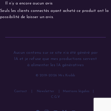
Il n’y a encore aucun avis
Seuls les clients connectés ayant acheté ce produit ont la
possibilité de laisser un avis.
Aucun contenu sur ce site n’a été généré par
IA et je refuse que mes productions servent
à alimenter les IA génératives
© 2019-2026 Mrs.Krobb
Contact
|
Newsletter
|
Mentions légales
|
C.G.V