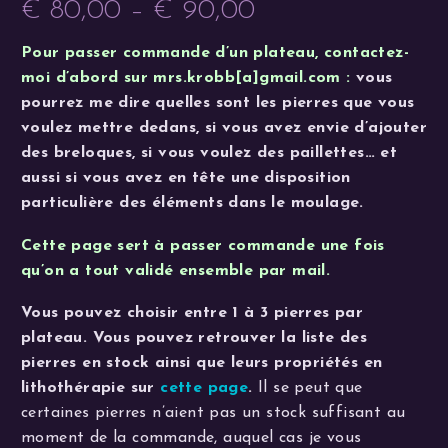
€
80,00
–
€
90,00
Plage
Pour passer commande d’un plateau, contactez-
de
moi d’abord sur mrs.krobb[a]gmail.com :
vous
prix :
pourrez me dire quelles sont les pierres que vous
€ 80,00
voulez mettre dedans, si vous avez envie d’ajouter
à
des breloques, si vous voulez des paillettes… et
€ 90,00
aussi si vous avez en tête une disposition
particulière des éléments dans le moulage.
Cette page sert à passer commande une fois
qu’on a tout validé ensemble par mail.
Vous pouvez choisir entre 1 à 3 pierres par
plateau.
Vous pouvez retrouver la liste des
pierres en stock ainsi que leurs propriétés en
lithothérapie sur
cette page
.
Il se peut que
certaines pierres n’aient pas un stock suffisant au
moment de la commande, auquel cas je vous