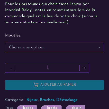
Pour les personnes qui choisissent l’envoi par
Mondial Relay : notez en commentaire lors de la
commande quel est le lieu de votre choix (sinon je
vous recontacterai manuellement)
Modèles
Choisir une option
quantité
-
+
de
Broches
-
AJOUTER AU PANIER
Motifs
Alternative:
divers
Catégorie:
Bijoux
,
Broches
,
Déstockage
Tags:
badge
broche
dessin