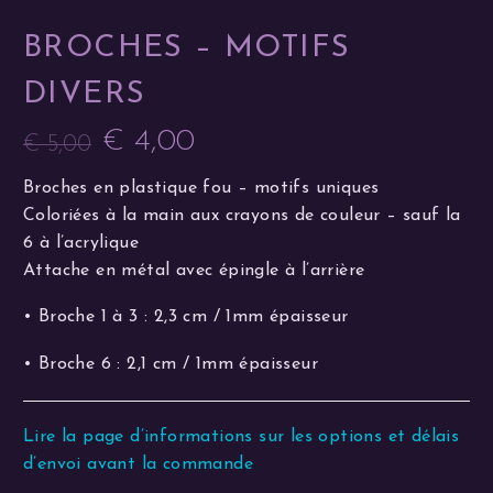
BROCHES – MOTIFS
DIVERS
€
4,00
€
5,00
Le
Le
Broches en plastique fou – motifs uniques
prix
prix
Coloriées à la main aux crayons de couleur – sauf la
initial
actuel
6 à l’acrylique
était :
est :
Attache en métal avec épingle à l’arrière
€ 5,00.
€ 4,00.
• Broche 1 à 3 : 2,3 cm / 1mm épaisseur
• Broche 6 : 2,1 cm / 1mm épaisseur
Lire la page d’informations sur les options et délais
d’envoi avant la commande