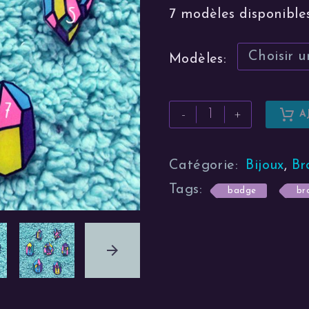
7 modèles disponibles
Choisir u
Modèles
quantité
-
+
A
de
Alternative:
Broches
Catégorie:
Bijoux
,
Br
-
Cristaux
Tags:
badge
br