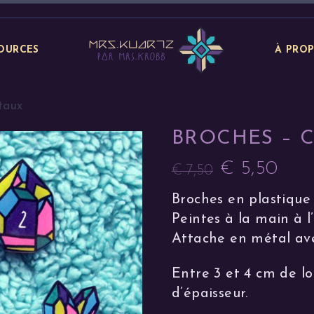
OURCES
À PRO
taux
BROCHES – C
€
5,50
€
7,50
Le
Le
Broches en plastique
prix
prix
Peintes à la main à l
initial
actuel
Attache en métal ave
était :
est :
€ 7,50.
€ 5,50.
Entre 3 et 4 cm de l
d’épaisseur.