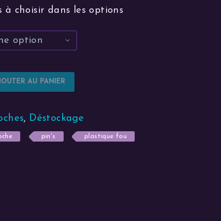
 à choisir dans les options
ne option
JOUTER AU PANIER
oches
,
Déstockage
oche
pin's
plastique fou