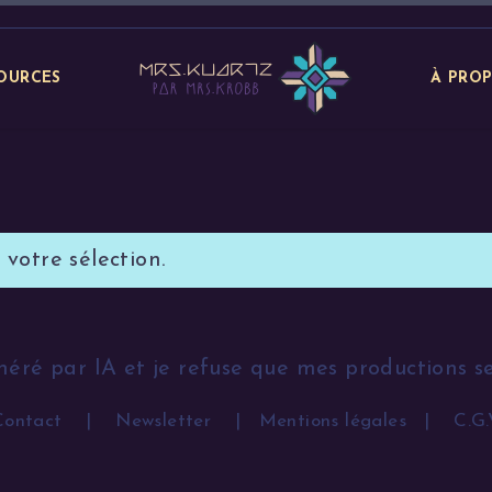
OURCES
À PRO
votre sélection.
néré par IA et je refuse que mes productions s
Contact
|
Newsletter
|
Mentions légales
|
C.G.