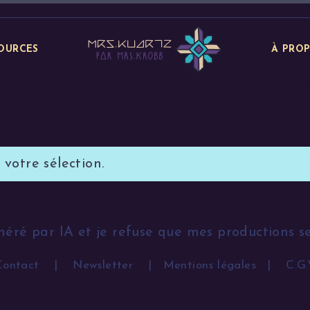
OURCES
À PRO
votre sélection.
néré par IA et je refuse que mes productions s
Contact
|
Newsletter
|
Mentions légales
|
C.G.