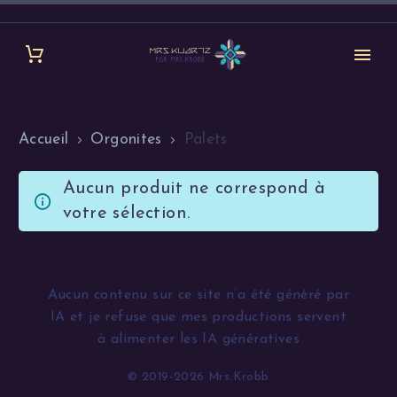
Accueil
Orgonites
Palets
Aucun produit ne correspond à
votre sélection.
Aucun contenu sur ce site n’a été généré par
IA et je refuse que mes productions servent
à alimenter les IA génératives
© 2019-2026 Mrs.Krobb