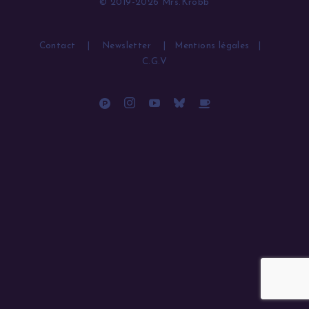
© 2019-2026 Mrs.Krobb
Contact
|
Newsletter
|
Mentions légales
|
C.G.V