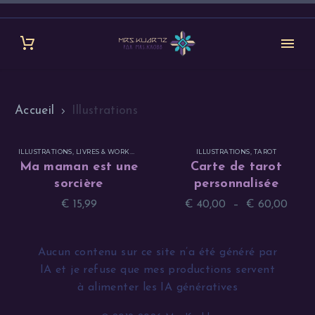
Accueil
Illustrations
ILLUSTRATIONS
,
LIVRES & WORKBOOKS
ILLUSTRATIONS
,
TAROT
Ma maman est une
Carte de tarot
sorcière
personnalisée
Plage
€
15,99
€
40,00
–
€
60,00
de
prix :
Aucun contenu sur ce site n’a été généré par
€ 40
IA et je refuse que mes productions servent
à
à alimenter les IA génératives
€ 60